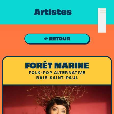
Artistes
← RETOUR
FORÊT MARINE
FOLK-POP ALTERNATIVE
BAIE-SAINT-PAUL