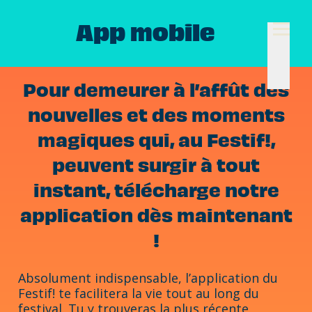
App mobile
Pour demeurer à l’affût des
nouvelles et des moments
magiques qui, au Festif!,
peuvent surgir à tout
instant, télécharge notre
application dès maintenant
!
Absolument indispensable, l’application du
Festif! te facilitera la vie tout au long du
festival. Tu y trouveras la plus récente