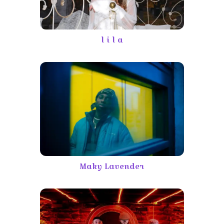
l i l a
Maky Lavender