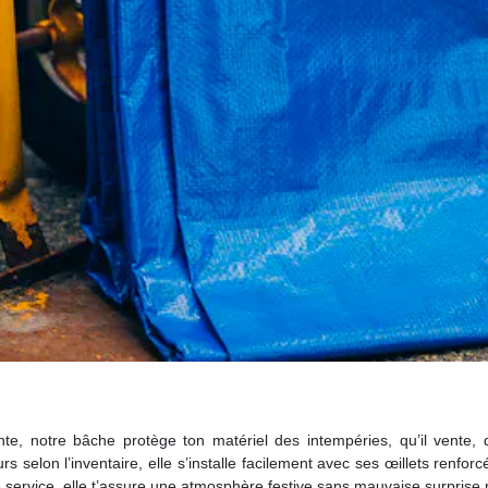
e, notre bâche protège ton matériel des intempéries, qu’il vente, qu’
s selon l’inventaire, elle s’installe facilement avec ses œillets renforc
 service, elle t’assure une atmosphère festive sans mauvaise surprise