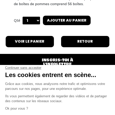
de boîtes de pommes comprend 56 boîtes.
AJOUTER AU PANIER
Qté
VOIR LE PANIER
RETOUR
INSCRIS-TOI À
L'INFOLETTRE
S'INSCRIRE
Le Festif! ● 101-15 rue Ambroise-Fafard ● Baie-
Saint-Paul ● QC G3Z 2J2 ●
info@lefestif.ca