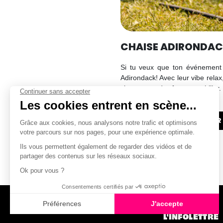
CHAISE ADIRONDA
Si tu veux que ton événement 
Adirondack! Avec leur vibe relax,
site en spot de rêve pour chiller.
AJOUTER 
Qté
INSCRIS-TOI À
L'INFOLETTRE