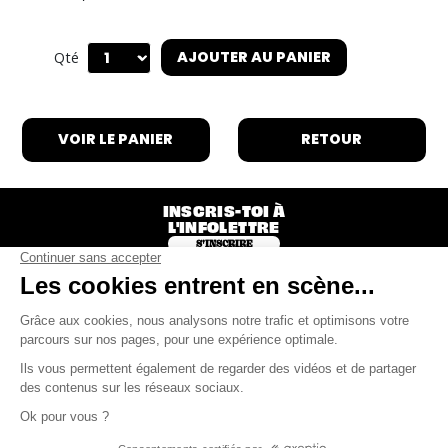
AJOUTER AU PANIER
Qté
VOIR LE PANIER
RETOUR
INSCRIS-TOI À
L'INFOLETTRE
S'INSCRIRE
Le Festif! ● 101-15 rue Ambroise-Fafard ● Baie-
Saint-Paul ● QC G3Z 2J2 ●
info@lefestif.ca
Consulter notre politique de confidentialité