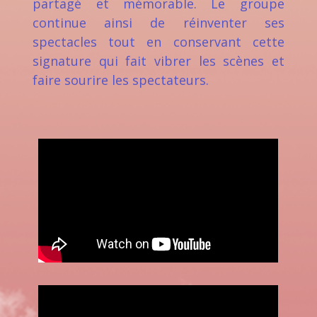
partagé et mémorable. Le groupe
continue ainsi de réinventer ses
spectacles tout en conservant cette
signature qui fait vibrer les scènes et
faire sourire les spectateurs.