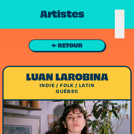
Artistes
← RETOUR
LUAN LAROBINA
INDIE / FOLK / LATIN
QUÉBEC