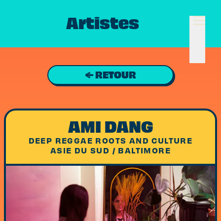
Artistes
← RETOUR
AMI DANG
DEEP REGGAE ROOTS AND CULTURE
ASIE DU SUD / BALTIMORE