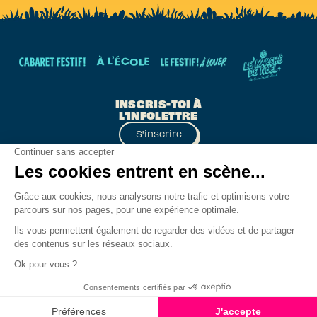
INSCRIS-TOI À
L'INFOLETTRE
S'inscrire
Le Festif! ● 101-15 rue Ambroise-Fafard ● Baie-
Saint-Paul ● QC G3Z 2J2 ●
info@lefestif.ca
Consulter notre politique de confidentialité