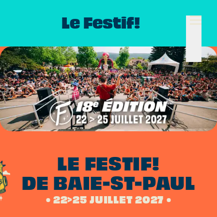
Le Festif!
LE FESTIF!
DE BAIE-ST-PAUL
• 22>25 JUILLET 2027 •