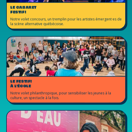
LE CABARET
FESTIF!
Notre volet concours, un tremplin pour les artistes émergent·es de
la scène alternative québécoise.
LE FESTIF!
À L'ÉCOLE
Notre volet philanthropique, pour sensibiliser les jeunes à la
culture, un spectacle à la fois.